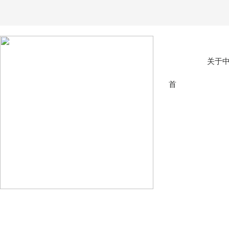
关于
首
页